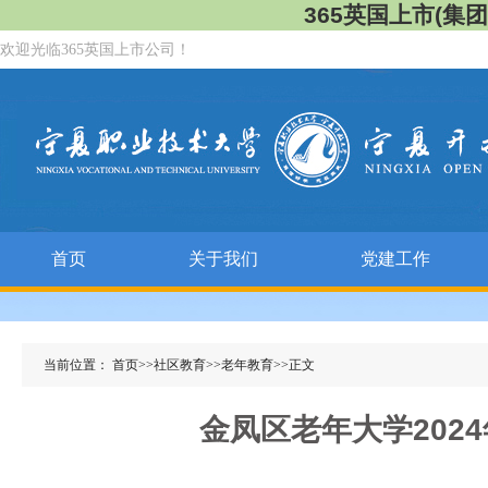
365英国上市(集团)有
欢迎光临365英国上市公司！
首页
关于我们
党建工作
当前位置：
首页
>>
社区教育
>>
老年教育
>>
正文
金凤区老年大学202